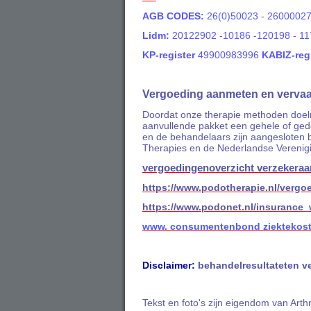
AGB CODES:
26(0)50023 - 26000027
Lidm:
20122902 -10186 -120198 - 11
KP-register
49900983996
KABIZ-reg
Vergoeding aanmeten en vervaa
Doordat onze therapie methoden doelm
aanvullende pakket een gehele of gede
en de behandelaars zijn aangesloten b
Therapies en de Nederlandse Vereni
vergoedingenoverzicht verzekeraa
https://www.podotherapie.nl/vergo
https://www.podonet.nl/insurance_
www. consumentenbond ziektekost
Disclaimer:
behandelresultateten ver
Tekst en foto's zijn eigendom van Art