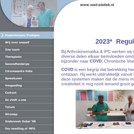
2023* Reguliere & 
Bij Arthrokinematika & IPC werken wij 
diverse delen elkaar beïnvloeden omdat
bijzonder naar
COVD
, Chronische Voe
COVD
is een begrip dat betrekking he
ontstaan. Hij werkt uitdrukkelijk vanu
deze systemen maken dat de mens me
creativiteit is nog nooit iemand groot g