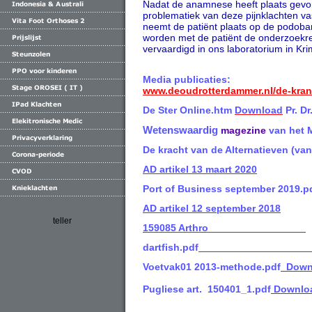
Nadat de anamnese heeft plaats gevo
problematiek van deze pijnklachten v
neemt de patiënt plaats op de podoba
worden met de patiënt de onderzoekre
vervaardigd in ons laboratorium in Kr
Media publicaties:
www.deoudrotterdammer.nl/de-krant
De Ster Online.htm
Download
Pr. D
Wetenswaardig
magezine
van het 
De kracht van de Alternatieven (van
AD artikel 13 maart 2020
Port of Business september 2019.p
AD artikel 12 september 2018
teller
159085 Arthro
dartfish.pdf
Voetvak01 2013-methode.pdf
Down
Pugliese art. 150401_1.pdf
Downlo